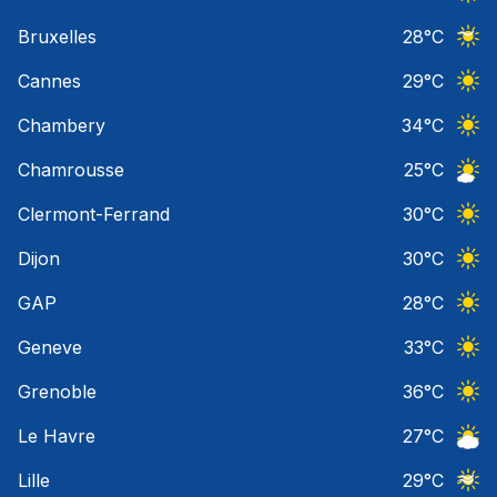
Ciel 
Bruxelles
28
°C
Ciel 
Cannes
29
°C
Ciel 
Chambery
34
°C
Ciel 
Chamrousse
25
°C
Ciel 
Clermont-Ferrand
30
°C
Ciel 
Dijon
30
°C
Ciel 
GAP
28
°C
Ciel 
Geneve
33
°C
Ciel 
Grenoble
36
°C
Ciel 
Le Havre
27
°C
Ciel 
Lille
29
°C