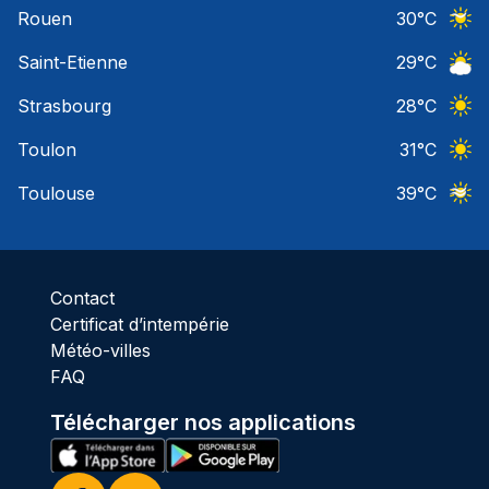
Rouen
30
°C
Ciel 
Saint-Etienne
29
°C
Ciel 
Strasbourg
28
°C
Ciel 
Toulon
31
°C
Ciel 
Toulouse
39
°C
Ciel 
Contact
Certificat d’intempérie
Météo-villes
FAQ
Télécharger nos applications