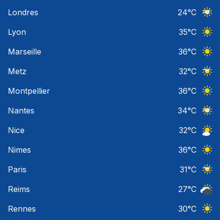
Ciel 
Londres
24
°C
Ciel 
Lyon
35
°C
Ciel 
Marseille
36
°C
Ciel 
Metz
32
°C
Ciel 
Montpellier
36
°C
Ciel 
Nantes
34
°C
Ciel 
Nice
32
°C
Ciel 
Nimes
36
°C
Ciel 
Paris
31
°C
Ciel 
Reims
27
°C
Ciel 
Rennes
30
°C
Ciel 