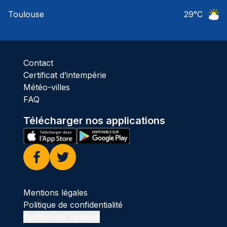
Ciel 
Toulouse
29
°C
Ciel 
Contact
Certificat d’intempérie
Météo-villes
FAQ
Télécharger nos applications
Facebook
Twitter
Mentions légales
Politique de confidentialité
Gestion des cookies