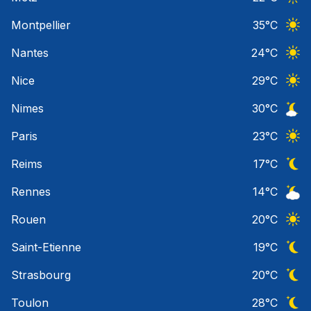
Ciel 
Montpellier
35
°C
Ciel 
Nantes
24
°C
Ciel 
Nice
29
°C
Ciel 
Nimes
30
°C
Ciel 
Paris
23
°C
Ciel 
Reims
17
°C
Ciel 
Rennes
14
°C
Ciel 
Rouen
20
°C
Ciel 
Saint-Etienne
19
°C
Ciel 
Strasbourg
20
°C
Ciel 
Toulon
28
°C