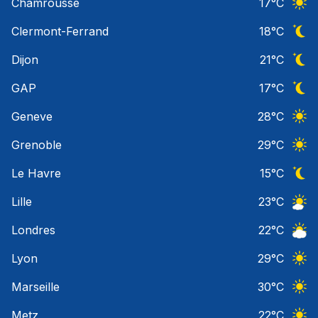
Chamrousse
17
°C
Ciel 
Clermont-Ferrand
18
°C
Ciel 
Dijon
21
°C
Ciel 
GAP
17
°C
Ciel 
Geneve
28
°C
Ciel 
Grenoble
29
°C
Ciel 
Le Havre
15
°C
Ciel 
Lille
23
°C
Ciel 
Londres
22
°C
Ciel 
Lyon
29
°C
Ciel 
Marseille
30
°C
Ciel 
Metz
22
°C