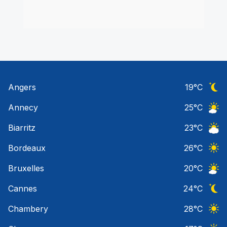
Angers
19
°C
Ciel 
Annecy
25
°C
Ciel 
Biarritz
23
°C
Ciel 
Bordeaux
26
°C
Ciel 
Bruxelles
20
°C
Ciel 
Cannes
24
°C
Ciel 
Chambery
28
°C
Ciel 