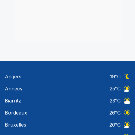
Angers
19
°C
Ciel 
Annecy
25
°C
Ciel 
Biarritz
23
°C
Ciel 
Bordeaux
26
°C
Ciel 
Bruxelles
20
°C
Ciel 