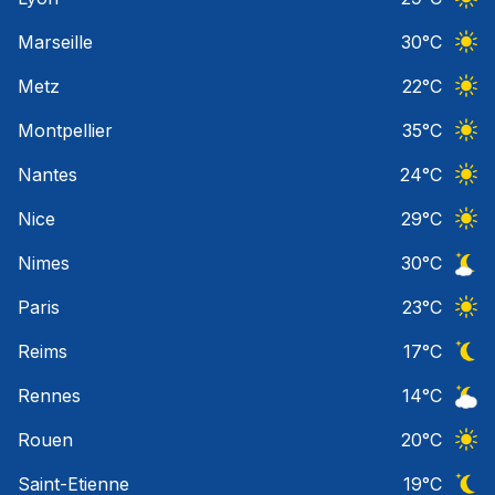
Ciel 
Marseille
30
°C
Ciel 
Metz
22
°C
Ciel 
Montpellier
35
°C
Ciel 
Nantes
24
°C
Ciel 
Nice
29
°C
Ciel 
Nimes
30
°C
Ciel 
Paris
23
°C
Ciel 
Reims
17
°C
Ciel 
Rennes
14
°C
Ciel 
Rouen
20
°C
Ciel 
Saint-Etienne
19
°C