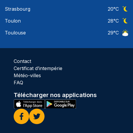
Ciel 
Strasbourg
20
°C
Ciel 
Toulon
28
°C
Ciel 
Toulouse
29
°C
Ciel 
Contact
Certificat d’intempérie
Météo-villes
FAQ
Télécharger nos applications
Facebook
Twitter