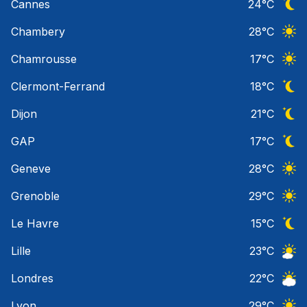
Cannes
24
°C
Ciel 
Chambery
28
°C
Ciel 
Chamrousse
17
°C
Ciel 
Clermont-Ferrand
18
°C
Ciel 
Dijon
21
°C
Ciel 
GAP
17
°C
Ciel 
Geneve
28
°C
Ciel 
Grenoble
29
°C
Ciel 
Le Havre
15
°C
Ciel 
Lille
23
°C
Ciel 
Londres
22
°C
Ciel 
Lyon
29
°C