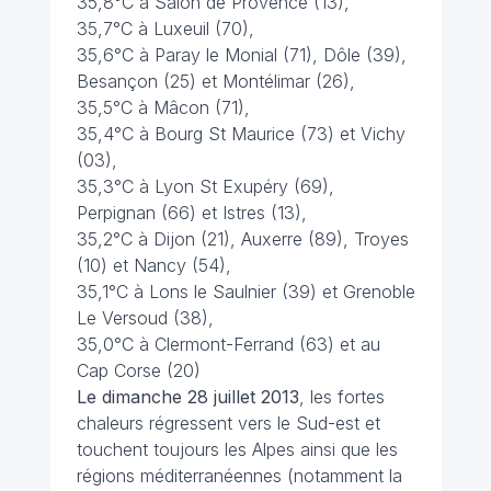
35,8°C à Salon de Provence (13),
35,7°C à Luxeuil (70),
35,6°C à Paray le Monial (71), Dôle (39),
Besançon (25) et Montélimar (26),
35,5°C à Mâcon (71),
35,4°C à Bourg St Maurice (73) et Vichy
(03),
35,3°C à Lyon St Exupéry (69),
Perpignan (66) et Istres (13),
35,2°C à Dijon (21), Auxerre (89), Troyes
(10) et Nancy (54),
35,1°C à Lons le Saulnier (39) et Grenoble
Le Versoud (38),
35,0°C à Clermont-Ferrand (63) et au
Cap Corse (20)
Le dimanche 28 juillet 2013
, les fortes
chaleurs régressent vers le Sud-est et
touchent toujours les Alpes ainsi que les
régions méditerranéennes (notamment la