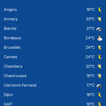
Angers
18
°C
Ciel 
Annecy
23
°C
Ciel 
Biarritz
21
°C
Pluie
Bordeaux
24
°C
Orage
Bruxelles
24
°C
Ciel 
Cannes
24
°C
Ciel 
Chambery
22
°C
Ciel 
Chamrousse
18
°C
Ciel 
Clermont-Ferrand
17
°C
Ciel 
Dijon
18
°C
Ciel 
GAP
16
°C