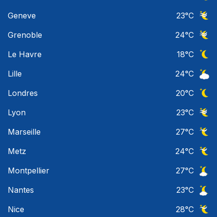
Ciel 
Geneve
23
°C
Ciel 
Grenoble
24
°C
Ciel 
Le Havre
18
°C
Ciel 
Lille
24
°C
Ciel 
Londres
20
°C
Ciel 
Lyon
23
°C
Ciel 
Marseille
27
°C
Ciel 
Metz
24
°C
Ciel 
Montpellier
27
°C
Ciel 
Nantes
23
°C
Ciel 
Nice
28
°C