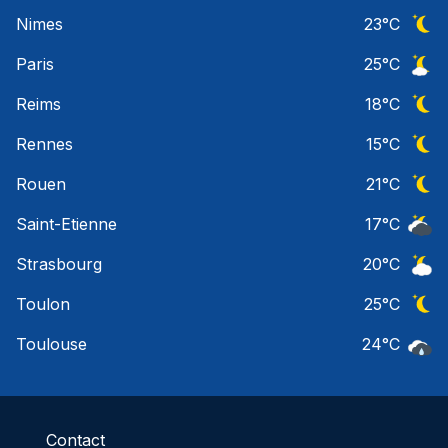
Ciel 
Nimes
23
°C
Ciel 
Paris
25
°C
Ciel 
Reims
18
°C
Ciel 
Rennes
15
°C
Ciel 
Rouen
21
°C
Ciel 
Saint-Etienne
17
°C
Ciel 
Strasbourg
20
°C
Ciel 
Toulon
25
°C
Ciel 
Toulouse
24
°C
Pluie
Contact