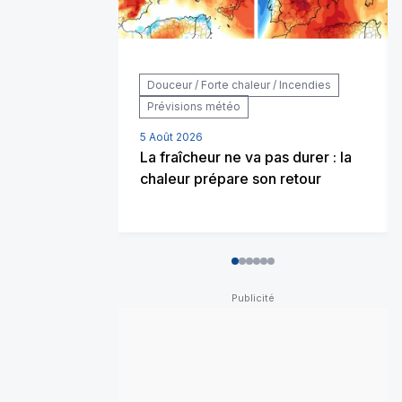
Douceur / Forte chaleur / Incendies
Prévisions météo
5 Août 2026
La fraîcheur ne va pas durer : la
chaleur prépare son retour
0
1
2
3
4
5