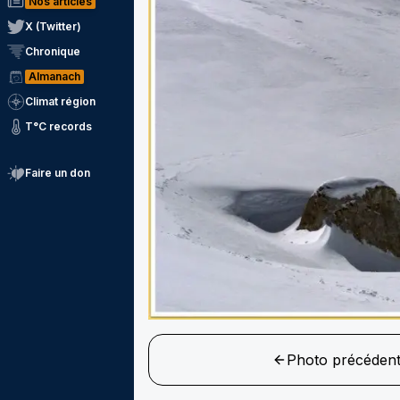
Nos articles
X (Twitter)
Chronique
Almanach
Climat région
T°C records
Faire un don
Photo précéden