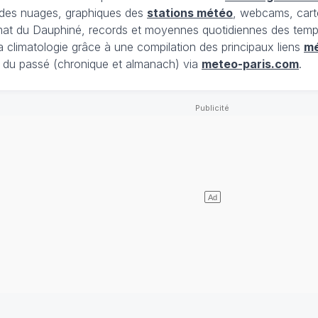
t des nuages, graphiques des
stations météo
, webcams, cart
limat du Dauphiné, records et moyennes quotidiennes des tempé
la climatologie grâce à une compilation des principaux liens
m
du passé (chronique et almanach) via
meteo-paris.com
.