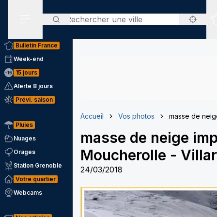
Rechercher
Menu secondaire
Bulletin France
Week-end
15 jours
Alerte 8 jours
Prévi. saison
Accueil
Vos photos
masse de neig
Pluies
masse de neige imp
Nuages
Moucherolle
-
Villa
Orages
Station Grenoble
24/03/2018
Votre quartier
Webcams