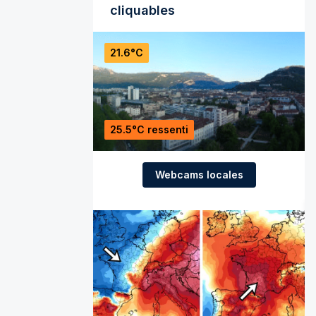
cliquables
21.6°C
25.5°C ressenti
Webcams locales